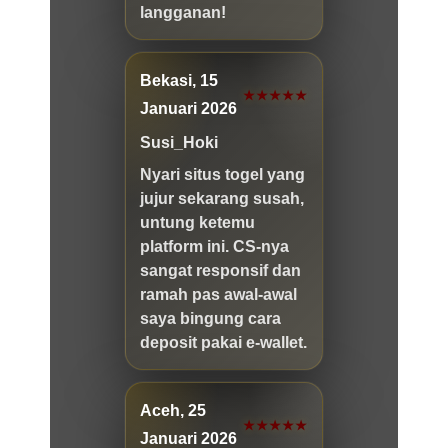
langganan!
Bekasi, 15
★★★★★
Januari 2026
Susi_Hoki
Nyari situs togel yang
jujur sekarang susah,
untung ketemu
platform ini. CS-nya
sangat responsif dan
ramah pas awal-awal
saya bingung cara
deposit pakai e-wallet.
Aceh, 25
★★★★★
Januari 2026