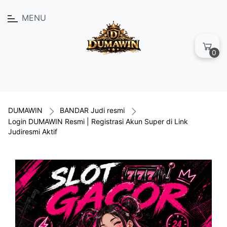
MENU
0
DUMAWIN
BANDAR Judi resmi
Login DUMAWIN Resmi | Registrasi Akun Super di Link
Judiresmi Aktif