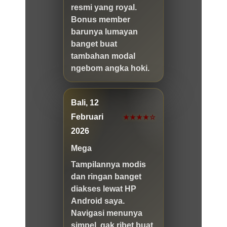
resmi yang royal.
Bonus member
barunya lumayan
banget buat
tambahan modal
ngebom angka hoki.
Bali, 12
Februari
★★★★☆
2026
Mega
Tampilannya modis
dan ringan banget
diakses lewat HP
Android saya.
Navigasi menunya
simpel, gak ribet buat