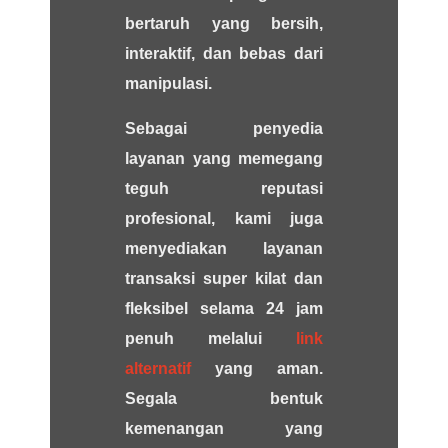
bertaruh yang bersih,
interaktif, dan bebas dari
manipulasi.
Sebagai penyedia
layanan yang memegang
teguh reputasi
profesional, kami juga
menyediakan layanan
transaksi super kilat dan
fleksibel selama 24 jam
penuh melalui
link
alternatif
yang aman.
Segala bentuk
kemenangan yang