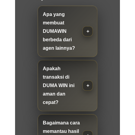
Apa yang
membuat
DUMAWIN
berbeda dari
agen lainnya?
Apakah
transaksi di
DUMA WIN ini
aman dan
cepat?
Bagaimana cara
memantau hasil