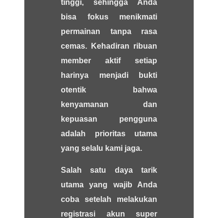
tinggi, sehingga Anda
bisa fokus menikmati
permainan tanpa rasa
cemas. Kehadiran ribuan
member aktif setiap
harinya menjadi bukti
otentik bahwa
kenyamanan dan
kepuasan pengguna
adalah prioritas utama
yang selalu kami jaga.
Salah satu daya tarik
utama yang wajib Anda
coba setelah melakukan
registrasi akun super