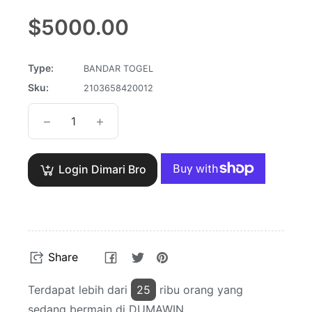
Regular
$5000.00
price
Type:
BANDAR TOGEL
Sku:
2103658420012
−
+
Login Dimari Bro
Share
Tweet
Pin
Share
on
on
on
Facebook
Twitter
Pinterest
Terdapat lebih dari
25
ribu orang yang
sedang bermain di DUMAWIN