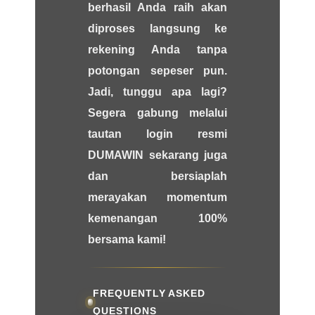
berhasil Anda raih akan
diproses langsung ke
rekening Anda tanpa
potongan sepeser pun.
Jadi, tunggu apa lagi?
Segera gabung melalui
tautan login resmi
DUMAWIN sekarang juga
dan bersiaplah
merayakan momentum
kemenangan 100%
bersama kami!
FREQUENTLY ASKED
QUESTIONS