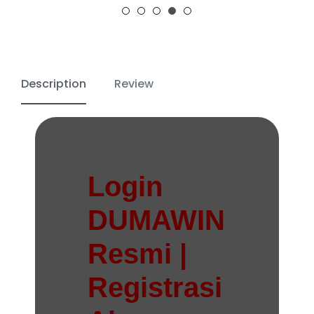
price
Description
Review
Login
DUMAWIN
Resmi |
Registrasi