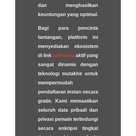
dan menghasilkan
keuntungan yang optimal.
Bagi para pencinta
tantangan, platform ini
menyediakan ekosistem
di link
judiresmi
aktif yang
sangat dinamis dengan
teknologi mutakhir untuk
mempermudah
pendaftaran instan secara
gratis. Kami memastikan
seluruh data pribadi dan
privasi pemain terlindungi
secara enkripsi tingkat