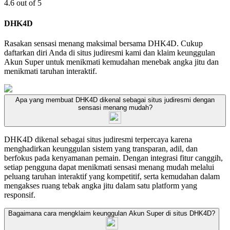
4.6 out of 5
DHK4D
Rasakan sensasi menang maksimal bersama DHK4D. Cukup
daftarkan diri Anda di situs judiresmi kami dan klaim keunggulan
Akun Super untuk menikmati kemudahan menebak angka jitu dan
menikmati taruhan interaktif.
Apa yang membuat DHK4D dikenal sebagai situs judiresmi dengan
sensasi menang mudah?
DHK4D dikenal sebagai situs judiresmi terpercaya karena
menghadirkan keunggulan sistem yang transparan, adil, dan
berfokus pada kenyamanan pemain. Dengan integrasi fitur canggih,
setiap pengguna dapat menikmati sensasi menang mudah melalui
peluang taruhan interaktif yang kompetitif, serta kemudahan dalam
mengakses ruang tebak angka jitu dalam satu platform yang
responsif.
Bagaimana cara mengklaim keunggulan Akun Super di situs DHK4D?