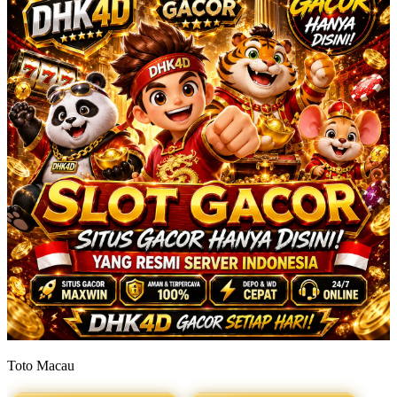
Toto Macau