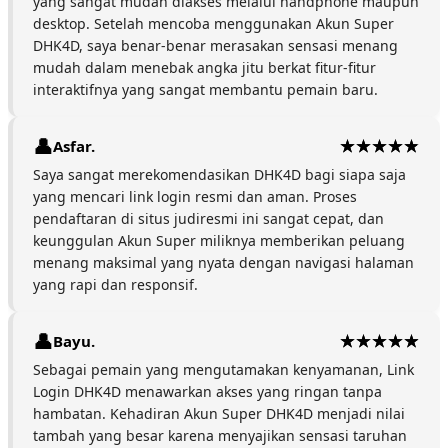
yang sangat mudah diakses melalui handphone maupun
desktop. Setelah mencoba menggunakan Akun Super
DHK4D, saya benar-benar merasakan sensasi menang
mudah dalam menebak angka jitu berkat fitur-fitur
interaktifnya yang sangat membantu pemain baru.
Asfar.
Saya sangat merekomendasikan DHK4D bagi siapa saja
yang mencari link login resmi dan aman. Proses
pendaftaran di situs judiresmi ini sangat cepat, dan
keunggulan Akun Super miliknya memberikan peluang
menang maksimal yang nyata dengan navigasi halaman
yang rapi dan responsif.
Bayu.
Sebagai pemain yang mengutamakan kenyamanan, Link
Login DHK4D menawarkan akses yang ringan tanpa
hambatan. Kehadiran Akun Super DHK4D menjadi nilai
tambah yang besar karena menyajikan sensasi taruhan