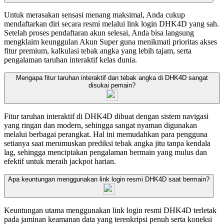
Untuk merasakan sensasi menang maksimal, Anda cukup
mendaftarkan diri secara resmi melalui link login DHK4D yang sah.
Setelah proses pendaftaran akun selesai, Anda bisa langsung
mengklaim keunggulan Akun Super guna menikmati prioritas akses
fitur premium, kalkulasi tebak angka yang lebih tajam, serta
pengalaman taruhan interaktif kelas dunia.
Mengapa fitur taruhan interaktif dan tebak angka di DHK4D sangat
disukai pemain?
Fitur taruhan interaktif di DHK4D dibuat dengan sistem navigasi
yang ringan dan modern, sehingga sangat nyaman digunakan
melalui berbagai perangkat. Hal ini memudahkan para pengguna
setianya saat merumuskan prediksi tebak angka jitu tanpa kendala
lag, sehingga menciptakan pengalaman bermain yang mulus dan
efektif untuk meraih jackpot harian.
Apa keuntungan menggunakan link login resmi DHK4D saat bermain?
Keuntungan utama menggunakan link login resmi DHK4D terletak
pada jaminan keamanan data yang terenkripsi penuh serta koneksi