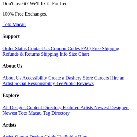
Don't love it? We'll fix it. For free.
100% Free Exchanges.
Toto Macau
Support
Order Status
Contact Us
Coupon Codes
FAQ
Free Shipping
Refunds & Returns
Shipping Info
Size Chart
About Us
About Us
Accessibility
Create a Dashery Store
Careers
Hire an
Artist
Social Responsibility
TeePublic Reviews
Explore
All Designs
Content Directory
Featured Artists
Newest Designers
Newest Toto Macau
Tag Directory
Artists
Artist Signup
Design Guide
TeePublic Blog