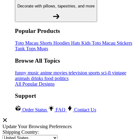
Decorate with pillows, tapestries, and more
Popular Products
Toto Macau
Shorts
Hoodies
Hats
Kids Toto Macau
Stickers
Tank Tops
Mugs
Browse All Topics
funny
music
anime
movies
television
sports
sci-fi
vintage
animals
drinks
food
politics
All Popular Designs
Support
Order Status
FAQ
Contact Us
Update Your Browsing Preferences
Shipping Country: