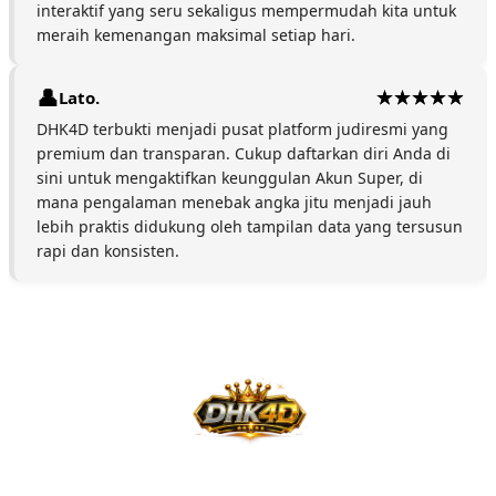
interaktif yang seru sekaligus mempermudah kita untuk
meraih kemenangan maksimal setiap hari.
Lato.
DHK4D terbukti menjadi pusat platform judiresmi yang
premium dan transparan. Cukup daftarkan diri Anda di
sini untuk mengaktifkan keunggulan Akun Super, di
mana pengalaman menebak angka jitu menjadi jauh
lebih praktis didukung oleh tampilan data yang tersusun
rapi dan konsisten.