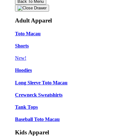
Back To Menu
Adult Apparel
Toto Macau
Shorts
New!
Hoodies
Long Sleeve Toto Macau
Crewneck Sweatshirts
Tank Tops
Baseball Toto Macau
Kids Apparel